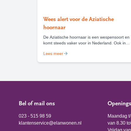
Wees alert voor de Aziatische
hoornaar
De Aziatische hoornaar is een wespensoort en
komt steeds vaker voor in Nederland. Ook in
Haarlem en Heemstede zijn deze zomer al
Lees meer
diverse nesten van deze wesp gevonden en
weggehaald. Het is belangrijk om een nest van
de Aziatische hoornaar te melden, zodat deze
kan worden weggehaald.
Bel of mail ons
Openings
023 - 515 98 59
Maandag t
klantenservice@elanwonen.nl
van 8.30 to
Vrijdag van