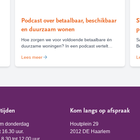
Podcast over betaalbaar, beschikbaar
S
en duurzaam wonen
p
Hoe zorgen we voor voldoende betaalbare én
S
duurzame woningen? In een podcast vertelt
B
directeur-bestuurder Marieke Heilbron over de
v
Lees meer
L
keuzes, uitdagingen en kansen die daarbij
v
komen kijken, met houtbouw als belangrijk
H
voorbeeld.
b
r
tijden
Kom langs op afspraak
/m donderdag
Houtplein 29
t 16.30 uur.
2012 DE Haarlem
 8.30 tot 12.00 uur.