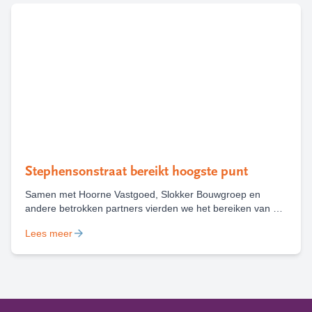
Stephensonstraat bereikt hoogste punt
Samen met Hoorne Vastgoed, Slokker Bouwgroep en
andere betrokken partners vierden we het bereiken van het
hoogste punt van nieuwbouwproject Stephensonstraat in
Lees meer
Haarlem. Waar in oktober 2024 nog een bouwbord stond,
staat nu een gebouw dat straks ruimte biedt aan 68 sociale
huurwoningen.