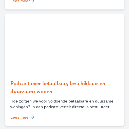
Lees meer
gevonden en weggehaald. Het is belangrijk om een nest
van de Aziatische hoornaar te melden, zodat deze kan
worden weggehaald.
Podcast over betaalbaar, beschikbaar en
duurzaam wonen
Hoe zorgen we voor voldoende betaalbare én duurzame
woningen? In een podcast vertelt directeur-bestuurder
Marieke Heilbron over de keuzes, uitdagingen en kansen
Lees meer
die daarbij komen kijken, met houtbouw als belangrijk
voorbeeld.