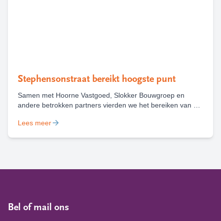
Stephensonstraat bereikt hoogste punt
Samen met Hoorne Vastgoed, Slokker Bouwgroep en
andere betrokken partners vierden we het bereiken van het
hoogste punt van nieuwbouwproject Stephensonstraat in
Lees meer
Haarlem. Waar in oktober 2024 nog een bouwbord stond,
staat nu een gebouw dat straks ruimte biedt aan 68 sociale
huurwoningen.
Bel of mail ons