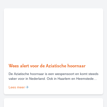
Wees alert voor de Aziatische hoornaar
De Aziatische hoornaar is een wespensoort en komt steeds
vaker voor in Nederland. Ook in Haarlem en Heemstede
zijn deze zomer al diverse nesten van deze wesp
Lees meer
gevonden en weggehaald. Het is belangrijk om een nest
van de Aziatische hoornaar te melden, zodat deze kan
worden weggehaald.