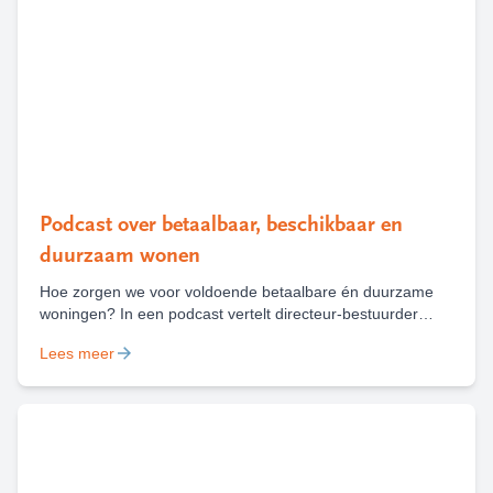
Podcast over betaalbaar, beschikbaar en
duurzaam wonen
Hoe zorgen we voor voldoende betaalbare én duurzame
woningen? In een podcast vertelt directeur-bestuurder
Marieke Heilbron over de keuzes, uitdagingen en kansen
Lees meer
die daarbij komen kijken, met houtbouw als belangrijk
voorbeeld.