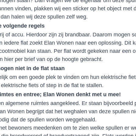
et mogen staan? Dan vragen we de eigenaar om deze spul
unnen vinden, plakken wij een sticker op het object met 
, dan halen wij deze spullen zelf weg.
e volgende regels
j of accu. Hierdoor zijn zij brandbaar. Daarom mogen sc
In iedere flat zoekt Elan Wonen naar een oplossing. Dit 
scootmobiel kan staan. Per flat wordt gekeken naar een
 hier per brief van op de hoogte gebracht.
ogen niet in de flat staan
lijk om een goede plek te vinden om hun elektrische fiets
ektrische fiets of step in de flat te stallen.
uimtes en entree; Elan Wonen denkt met u mee!
 en algemene ruimtes aangekleed. Er staan bijvoorbeeld p
lan Wonen begrijpt dat het weghalen van deze spullen nie
l nodig dat de spullen worden weggehaald.
met bewoners meedenken om te zien welke spullen er w