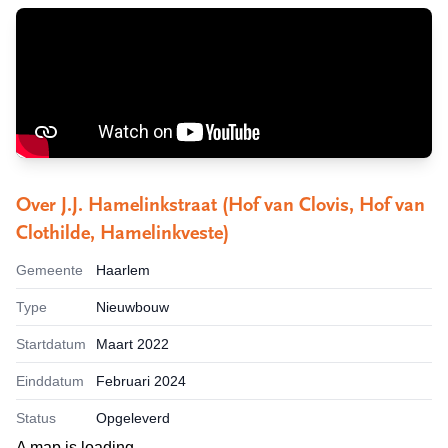
Over
J.J. Hamelinkstraat (Hof van Clovis, Hof van
Clothilde, Hamelinkveste)
Gemeente
Haarlem
Type
Nieuwbouw
Startdatum
Maart 2022
Einddatum
Februari 2024
Status
Opgeleverd
A map is loading