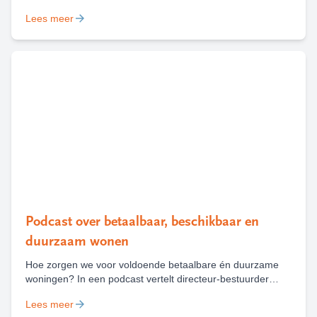
zijn deze zomer al diverse nesten van deze wesp
Lees meer
gevonden en weggehaald. Het is belangrijk om een nest
van de Aziatische hoornaar te melden, zodat deze kan
worden weggehaald.
Podcast over betaalbaar, beschikbaar en
duurzaam wonen
Hoe zorgen we voor voldoende betaalbare én duurzame
woningen? In een podcast vertelt directeur-bestuurder
Marieke Heilbron over de keuzes, uitdagingen en kansen
Lees meer
die daarbij komen kijken, met houtbouw als belangrijk