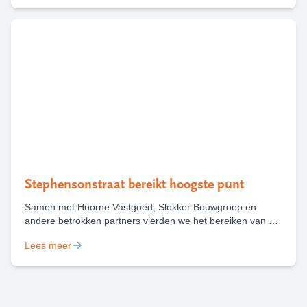
voorbeeld.
Stephensonstraat bereikt hoogste punt
Samen met Hoorne Vastgoed, Slokker Bouwgroep en
andere betrokken partners vierden we het bereiken van het
hoogste punt van nieuwbouwproject Stephensonstraat in
Lees meer
Haarlem. Waar in oktober 2024 nog een bouwbord stond,
staat nu een gebouw dat straks ruimte biedt aan 68 sociale
huurwoningen.