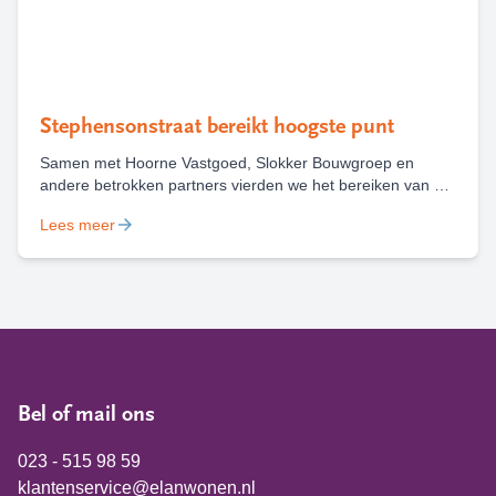
Stephensonstraat bereikt hoogste punt
Samen met Hoorne Vastgoed, Slokker Bouwgroep en
andere betrokken partners vierden we het bereiken van het
hoogste punt van nieuwbouwproject Stephensonstraat in
Lees meer
Haarlem. Waar in oktober 2024 nog een bouwbord stond,
staat nu een gebouw dat straks ruimte biedt aan 68 sociale
huurwoningen.
Bel of mail ons
023 - 515 98 59
klantenservice@elanwonen.nl