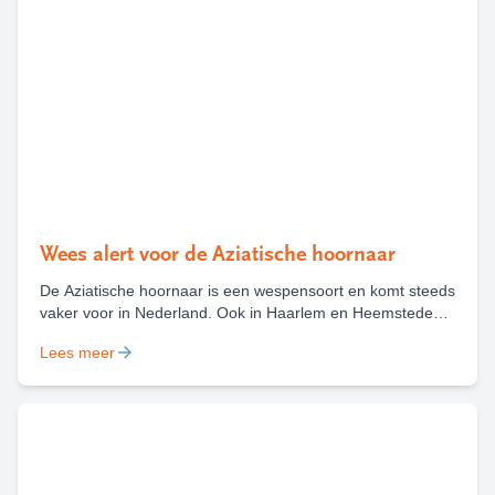
Wees alert voor de Aziatische hoornaar
De Aziatische hoornaar is een wespensoort en komt steeds
vaker voor in Nederland. Ook in Haarlem en Heemstede
zijn deze zomer al diverse nesten van deze wesp
Lees meer
gevonden en weggehaald. Het is belangrijk om een nest
van de Aziatische hoornaar te melden, zodat deze kan
worden weggehaald.