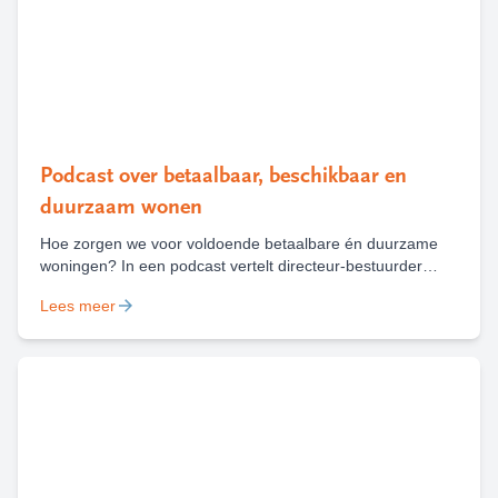
Podcast over betaalbaar, beschikbaar en
duurzaam wonen
Hoe zorgen we voor voldoende betaalbare én duurzame
woningen? In een podcast vertelt directeur-bestuurder
Marieke Heilbron over de keuzes, uitdagingen en kansen
Lees meer
die daarbij komen kijken, met houtbouw als belangrijk
voorbeeld.